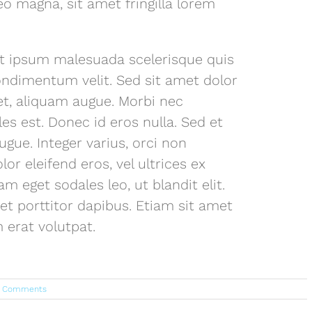
o magna, sit amet fringilla lorem
et ipsum malesuada scelerisque quis
ondimentum velit. Sed sit amet dolor
get, aliquam augue. Morbi nec
les est. Donec id eros nulla. Sed et
ugue. Integer varius, orci non
lor eleifend eros, vel ultrices ex
m eget sodales leo, ut blandit elit.
et porttitor dapibus. Etiam sit amet
erat volutpat.
 Comments