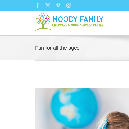
Skip
Facebook
X
Vimeo
Instagram
to
content
Fun for all the ages
View
Larger
Image