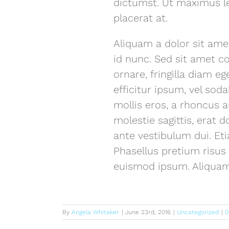
dictumst. Ut maximus le
placerat at.
Aliquam a dolor sit am
id nunc. Sed sit amet c
ornare, fringilla diam e
efficitur ipsum, vel soda
mollis eros, a rhoncus a
molestie sagittis, erat do
ante vestibulum dui. Etia
Phasellus pretium risus 
euismod ipsum. Aliquam 
By
Angela Whitaker
|
June 23rd, 2016
|
Uncategorized
|
0