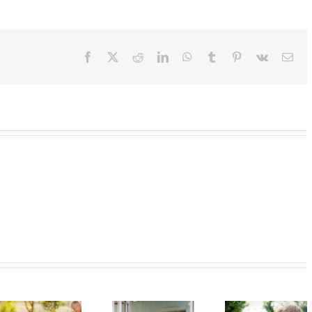
Facebook
X
Reddit
LinkedIn
WhatsApp
Tumblr
Pinterest
Vk
Ema