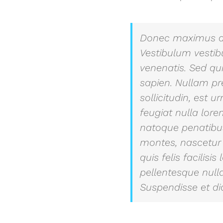
Donec maximus ac 
Vestibulum vestib
venenatis. Sed quis
sapien. Nullam pre
sollicitudin, est
feugiat nulla lor
natoque penatibus
montes, nascetur 
quis felis facilisis 
pellentesque null
Suspendisse et di