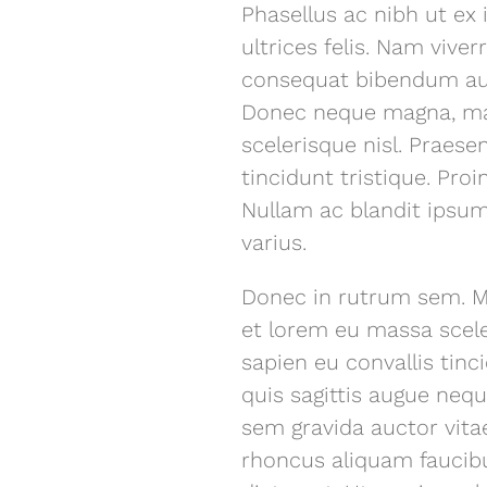
Phasellus ac nibh ut ex 
ultrices felis. Nam vive
consequat bibendum aug
Donec neque magna, maxi
scelerisque nisl. Praesen
tincidunt tristique. Proi
Nullam ac blandit ipsum.
varius.
Donec in rutrum sem. Ma
et lorem eu massa sceler
sapien eu convallis tinc
quis sagittis augue nequ
sem gravida auctor vita
rhoncus aliquam faucibu